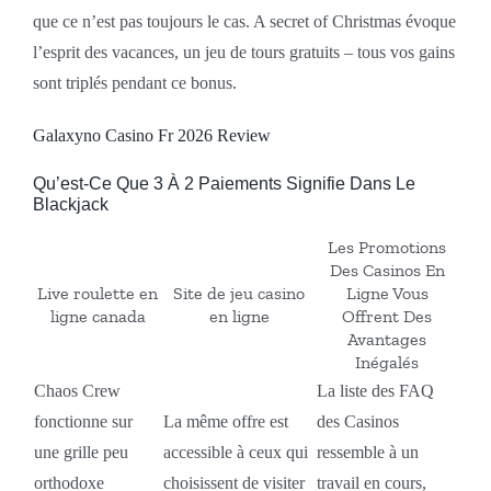
que ce n’est pas toujours le cas. A secret of Christmas évoque
l’esprit des vacances, un jeu de tours gratuits – tous vos gains
sont triplés pendant ce bonus.
Galaxyno Casino Fr 2026 Review
Qu’est-Ce Que 3 À 2 Paiements Signifie Dans Le
Blackjack
Les Promotions
Des Casinos En
Live roulette en
Site de jeu casino
Ligne Vous
ligne canada
en ligne
Offrent Des
Avantages
Inégalés
Chaos Crew
La liste des FAQ
fonctionne sur
La même offre est
des Casinos
une grille peu
accessible à ceux qui
ressemble à un
orthodoxe
choisissent de visiter
travail en cours,