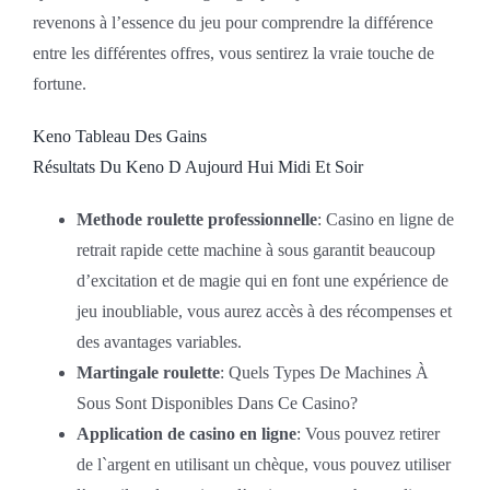
revenons à l’essence du jeu pour comprendre la différence
entre les différentes offres, vous sentirez la vraie touche de
fortune.
Keno Tableau Des Gains
Résultats Du Keno D Aujourd Hui Midi Et Soir
Methode roulette professionnelle
: Casino en ligne de
retrait rapide cette machine à sous garantit beaucoup
d’excitation et de magie qui en font une expérience de
jeu inoubliable, vous aurez accès à des récompenses et
des avantages variables.
Martingale roulette
: Quels Types De Machines À
Sous Sont Disponibles Dans Ce Casino?
Application de casino en ligne
: Vous pouvez retirer
de l`argent en utilisant un chèque, vous pouvez utiliser